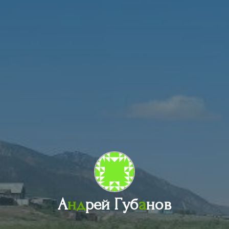
А
н
д
р
е
й
Г
у
б
а
н
о
в