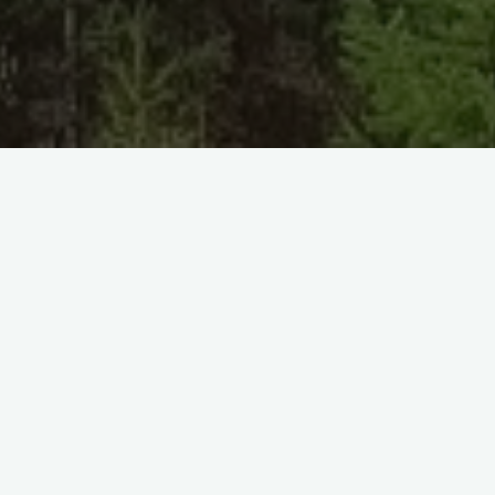
Эвенкийский этнокультурный фестиваль Больдёр — это
праздник, посвященный эвенкийскому народу, который
проходит раз в два года в Бурятии. Название фестиваля
означает “встреча” и происходит от эвенкийского
праздника Больдер, завершающего сезон охоты и
знаменующего начало нового года.
На фестиваль, поддерживающий сохранение и развитие
традиционной культуры, съезжаются эвенки из разных
районов Бурятии. В этом году для проведения
празднества был выбран мыс Холодянка Баргузинского
района. Программа включала выступления танцевальных