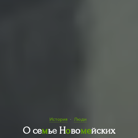
История
Люди
О
с
е
м
ь
е
Н
о
в
о
м
е
й
с
к
и
х