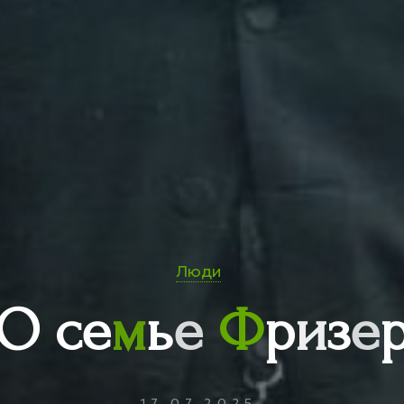
Люди
О
с
е
м
ь
е
Ф
р
и
з
е
17.07.2025