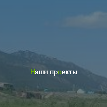
Н
а
ш
и
п
р
о
е
к
т
ы